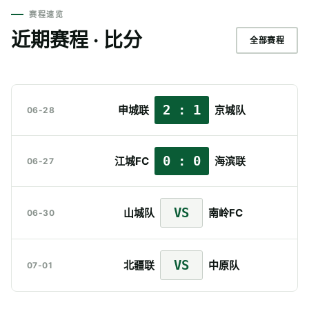
赛程速览
近期赛程 · 比分
全部赛程
2 : 1
申城联
京城队
06-28
0 : 0
江城FC
海滨联
06-27
VS
山城队
南岭FC
06-30
VS
北疆联
中原队
07-01