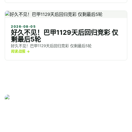
2026-08-05
好久不见！巴甲1129天后回归竞彩 仅
剩最后5轮
好久不见！巴甲1129天后回归竞彩 仅剩最后5轮
阅读战报 →