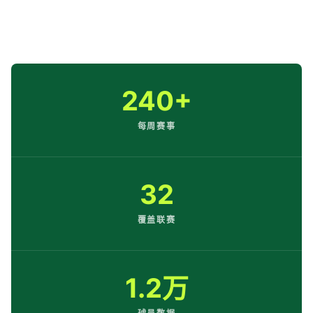
240+
每周赛事
32
覆盖联赛
1.2万