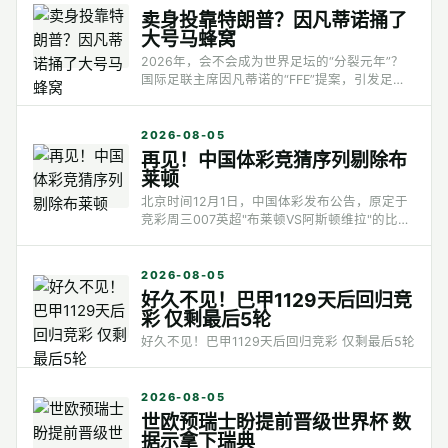
卖身投靠特朗普？因凡蒂诺捅了
大号马蜂窝
2026年，会不会成为世界足坛的“分裂元年”？
国际足联主席因凡蒂诺的“FFE”提案，引发足坛
大地震，欧足联等区域性组织，公开揭竿而起，
对FIFA进行反抗。那么，这项提案到底是什么？
对世界杯和足球运动的发展又意味着什么？为什
2026-08-05
么舆论评价该提案是“把足球给出卖了”？...
再见！中国体彩竞猜序列剔除布
莱顿
北京时间12月1日，中国体彩发布公告，原定于
竞彩周三007英超"布莱顿VS阿斯顿维拉"的比赛
因球队原因，取消该场比赛的竞猜。同时在最新
公布的足彩赛程中，布莱顿也已不见踪影，这意
味着本周三停售的足彩第25178期极有可能是布
2026-08-05
莱顿最后一次入围体彩竞猜序列。11月2...
好久不见！巴甲1129天后回归竞
彩 仅剩最后5轮
好久不见！巴甲1129天后回归竞彩 仅剩最后5轮
2026-08-05
世欧预瑞士盼提前晋级世界杯 数
据示拿下瑞典