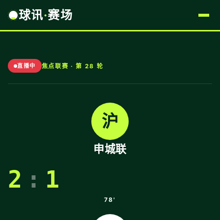
球讯
·
赛场
焦点联赛 · 第 28 轮
直播中
沪
申城联
2
:
1
78'